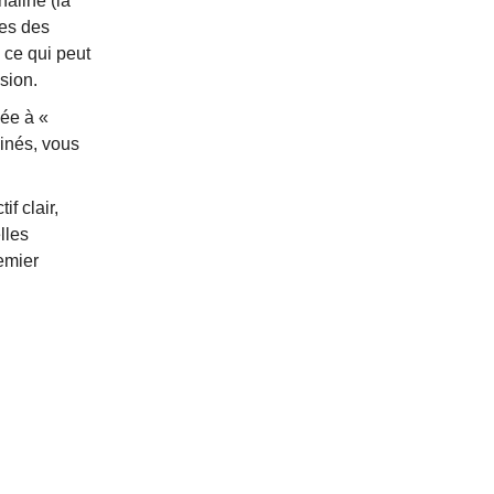
naline (la
ces des
 ce qui peut
sion.
iée à «
minés, vous
f clair,
lles
emier