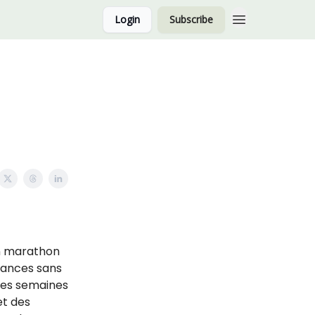
Login
Subscribe
un marathon
héances sans
 des semaines
et des