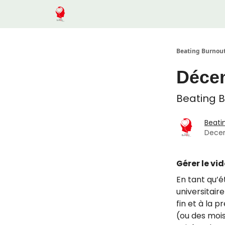
Beating Burnout
Déce
Beating B
Beati
Decem
Gérer le vi
En tant qu’é
universitair
fin et à la 
(ou des mois