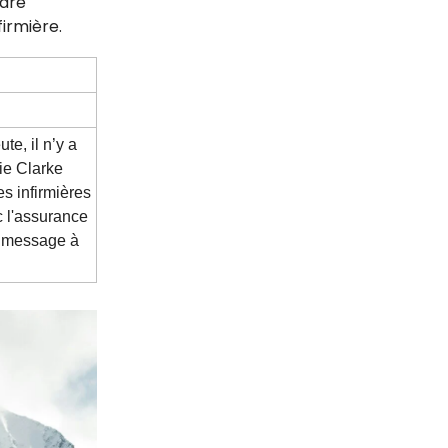
rare
irmière.
e, il n’y a
ie Clarke
s infirmières
c l'assurance
n message à