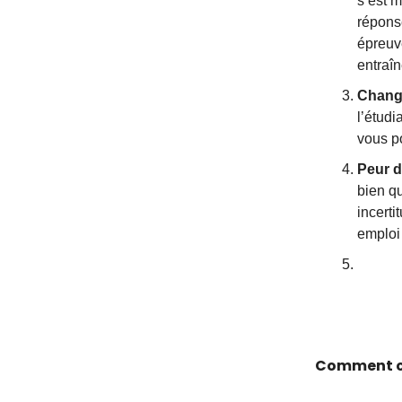
s’est m
réponse
épreuve
entraîn
Change
l’étudi
vous po
Peur d
bien q
incerti
emploi 
Comment co