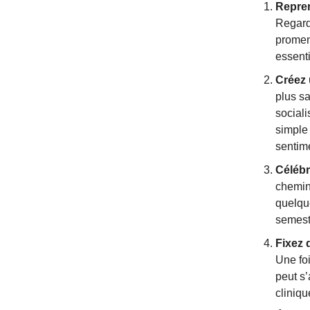
Repren
Regard
promene
essenti
Créez 
plus sa
social
simple
sentim
Célébr
chemin
quelqu
semest
Fixez 
Une foi
peut s
cliniq