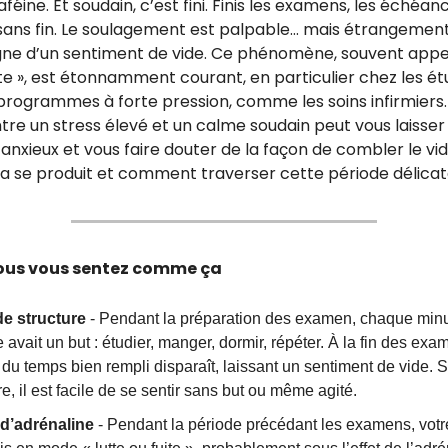
féine. Et soudain, c’est fini. Finis les examens, les échéanc
ans fin. Le soulagement est palpable… mais étrangement,
e d’un sentiment de vide. Ce phénomène, souvent appel
te », est étonnamment courant, en particulier chez les ét
programmes à forte pression, comme les soins infirmiers.
ntre un stress élevé et un calme soudain peut vous laisser 
anxieux et vous faire douter de la façon de combler le vid
a se produit et comment traverser cette période délicat
ous vous sentez comme ça
de structure
- Pendant la préparation des examen, chaque minu
 avait un but : étudier, manger, dormir, répéter. À la fin des exa
du temps bien rempli disparaît, laissant un sentiment de vide. 
re, il est facile de se sentir sans but ou même agité.
d’adrénaline
- Pendant la période précédant les examens, votr