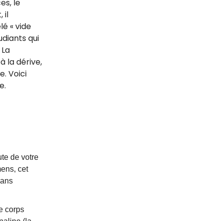
es, le
 il
é « vide
udiants qui
 La
à la dérive,
e. Voici
e.
te de votre
mens, cet
Sans
e corps