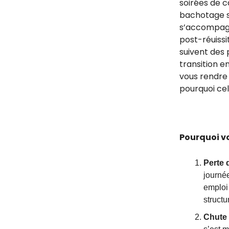
soirées de ca
bachotage s
s’accompagn
post-réuissi
suivent des 
transition e
vous rendre 
pourquoi cel
Pourquoi v
Perte 
journée
emploi 
structu
Chute 