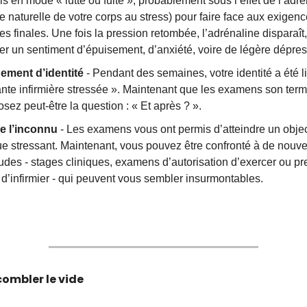
is en mode « lutte ou fuite », probablement sous l’effet de l’adré
 naturelle de votre corps au stress) pour faire face aux exigen
s finales. Une fois la pression retombée, l’adrénaline disparaît,
er un sentiment d’épuisement, d’anxiété, voire de légère dépres
ment d’identité
- Pendant des semaines, votre identité a été l
ante infirmière stressée ». Maintenant que les examens son ter
sez peut-être la question : « Et après ? ».
e l’inconnu
- Les examens vous ont permis d’atteindre un objecti
ue stressant. Maintenant, vous pouvez être confronté à de nouve
tudes - stages cliniques, examens d’autorisation d’exercer ou pr
d’infirmier - qui peuvent vous sembler insurmontables.
mbler le vide