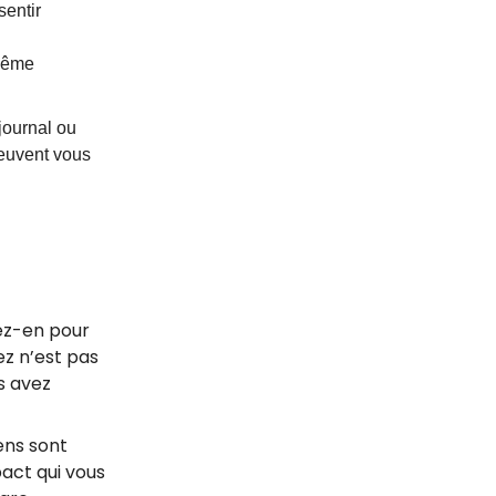
sentir
 même
 journal ou
peuvent vous
tez-en pour
ez n’est pas
s avez
ens sont
pact qui vous