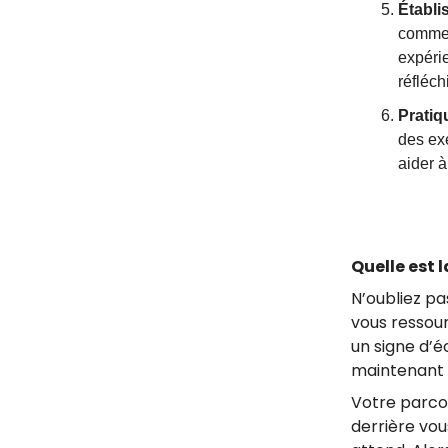
Établi
comme 
expéri
réfléc
Pratiq
des ex
aider à
Quelle est 
N’oubliez pa
vous ressour
un signe d’é
maintenant l
Votre parcou
derrière vou