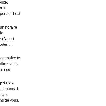
lité.
vous
ense; il est
un horaire
 la
e d’aussi
orter un
connaître le
offrez-vous
pli ce
après ? »
portants. Il
ences
ns de vous.