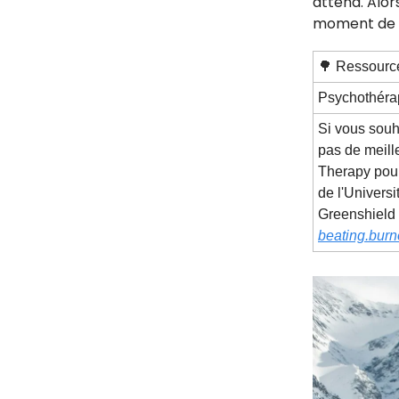
attend. Alor
moment de ca
🌳
Ressourc
Psychothérap
Si vous souh
pas de meil
Therapy pour
de l'Univers
Greenshield 
beating.bur