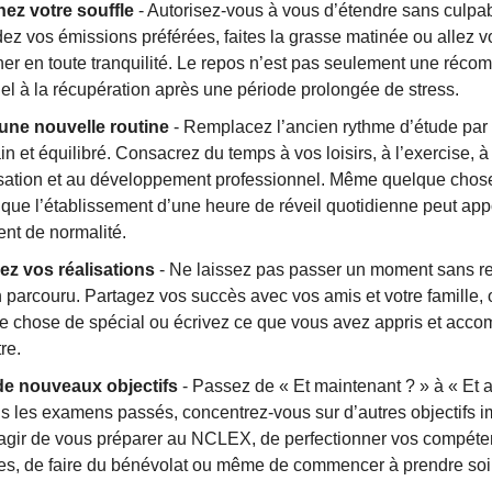
ez votre souffle
- Autorisez-vous à vous d’étendre sans culpabi
ez vos émissions préférées, faites la grasse matinée ou allez 
r en toute tranquilité. Le repos n’est pas seulement une récomp
el à la récupération après une période prolongée de stress.
une nouvelle routine
- Remplacez l’ancien rythme d’étude par 
in et équilibré. Consacrez du temps à vos loisirs, à l’exercise, à
isation et au développement professionnel. Même quelque chos
 que l’établissement d’une heure de réveil quotidienne peut app
ent de normalité.
ez vos réalisations
- Ne laissez pas passer un moment sans re
 parcouru. Partagez vos succès avec vos amis et votre famille, 
e chose de spécial ou écrivez ce que vous avez appris et accom
re.
de nouveaux objectifs
- Passez de « Et maintenant ? » à « Et 
s les examens passés, concentrez-vous sur d’autres objectifs im
’agir de vous préparer au NCLEX, de perfectionner vos compét
ues, de faire du bénévolat ou même de commencer à prendre soi